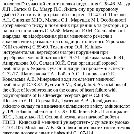
психології: сучасний стан та шляхи подолання С.38-46. Мазур
Л.П., Батюх O.B., Мазур П.Є. Якість сну при цукровому
діабеті 2-го типу й артеріальній гіпертензії С.47-51. Ціпкало
A.І., Синенко М.Ю., Мялюк O.I., Марущак М.І. Особливості
артеріального тиску в позмінних працівників та фактори, що
на нього впливають С.52-58. Мазурик Ю.М. Спеціалізовані
знаряддя, як відображення рівня медичного ремесла з
археологічних розкопок на городищі літописного Угровська
(ХІІІ століття) С.59-69. Теленгатор О.Я. Клініко-
інструментальні вертебробазилярні порушення при
цереброваскулярній патології С.70-71. Гріжимальська К.Ю.,
Андрушкова 0.0., Салдан Ю.Й. Стан організації зорової
реабілітації в Україні: сучасні підходи та проблемні аспекти
С.72-77. Шаповалова Г.А., Бойко A.C., Івановська O.E.,
Ковельська А.В. Мінеральні води як елемент медичної
реабілітації С.78-87. Pyvovar S.М., Rudyk Iu.S. Associations of
the effect of levothyroxine on the course of heart failure with
polymorphisms of B-adrenergic receptors genes C.88-96.
Шевченко Є.П., Середа ILL, Гудзенко A.B. Дослідження
якісного складу та визначення кількісного вмісту амінокислот
у ЛРС solanum tuberosum L С.97-100. Івнєв Б.Б., П'ятницький
Ю.С., Закрутько Л.І. Основні результати наукової роботи
ПВНЗ «Київський медичний університет» у сучасних умовах
С.101-106. Мокієнко А.В. Біоплівки шпитальних екосистем як
джерело нозокоміальних інфекцій С.107-114.