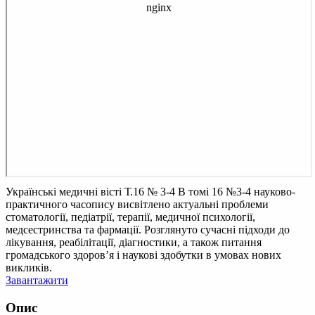
Українські медичні вісті Т.16 № 3-4
В томі 16 №3-4 науково-
практичного часопису висвітлено актуальні проблеми
стоматології, педіатрії, терапії, медичної психології,
медсестринства та фармації. Розглянуто сучасні підходи до
лікування, реабілітації, діагностики, а також питання
громадського здоров’я і наукові здобутки в умовах нових
викликів.
Завантажити
Опис