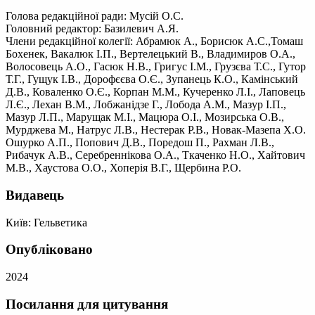
Голова редакційної ради: Мусій О.С.
Головний редактор: Базилевич А.Я.
Члени редакційної колегії: Абрамюк А., Борисюк А.С.,Томаш
Бохенек, Вакалюк І.П., Вертелецький В., Владимиров О.А.,
Волосовець А.О., Гасюк Н.В., Григус I.M., Грузєва Т.С., Гутор
Т.Г., Гущук І.В., Дорофєєва О.Є., Зупанець К.О., Камінський
Д.В., Коваленко О.Є., Корпан М.М., Кучеренко Л.І., Лаповець
Л.Є., Лехан В.М., Лобжанідзе Г., Лобода А.М., Мазур І.П.,
Мазур Л.П., Марущак М.І., Мацюра О.І., Мозирська О.В.,
Мурджева М., Натрус Л.В., Нестерак Р.В., Новак-Мазепа Х.О.
Ошурко А.П., Попович Д.В., Поредош П., Рахман Л.В.,
Рибачук А.В., Серебреннікова О.А., Ткаченко Н.О., Хайтович
М.В., Хаустова О.О., Хоперія В.Г., Щербина Р.О.
Видавець
Київ: Гельветика
Опубліковано
2024
Посилання для цитування