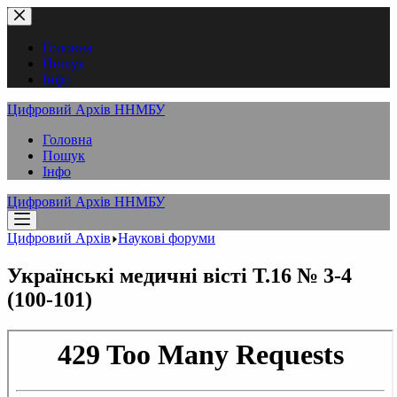
Перейти
до
вмісту
Головна
Пошук
Інфо
Цифровий Архів ННМБУ
Головна
Пошук
Інфо
Цифровий Архів ННМБУ
Цифровий Архів
Наукові форуми
Українські медичні вісті Т.16 № 3-4
(100-101)