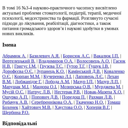
В томі 16 №3-4 науково-практичного часопису висвітлено
актуальні проблеми стоматології, педіатрії, терапії, медичної
психології, медсестринства та фармації. Розглянуто сучасні
підходи до лікування, реабілітації, діагностики, а також
питання громадського здоров’я і наукові здобутки в умовах
нових викликів.
Імена
Абрамюк А.
|
Базилевич А.Я.
|
Борисюк А.С.
|
Вакалюк І.П.
|
Вертелецький В.
|
Владимиров О.А.
|
Волосовець А.О.
|
Гасюк
Н.В.
|
Григус I.M.
|
Грузєва Т.С.
|
Гутор Т.Г.
|
Гущук І.В.
|
Дорофєєва О.Є.
|
Зупанець К.О.
|
Камінський Д.В.
|
Коваленко
О.Є.
|
Корпан М.М.
|
Кучеренко Л.І.
|
Лаповець Л.Є.
|
Лехан
В.М.
|
Лобжанідзе Г.
|
Лобода А.М.
|
Мазур І.П.
|
Мазур Л.П.
|
Марущак М.І.
|
Мацюра О.І.
|
Мозирська О.В.
|
Мурджева М.
|
Мусій О.С.
|
Натрус Л.В.
|
Нестерак Р.В.
|
Новак-Мазепа Х.О.
|
Ошурко А.П.
|
Попович Д.В.
|
Поредош П.
|
Рахман Л.В.
|
Рибачук А.В.
|
Серебреннікова О.А.
|
Ткаченко Н.О.
|
Томаш
Бохенек
|
Хайтович М.В.
|
Хаустова О.О.
|
Хоперія В.Г.
|
Щербина Р.О.
Відповідальні