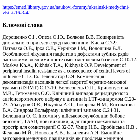
https://emed.library.gov.ua/naukovi-forumy/ukrainski-medychni-
visti-t-16-3-4/
Ключові слова
Дорошенко C.I., Опеха О.Ю., Волкова В.В. Поширеність
дистального прикусу серед населення м. Києва С.7-9.
Паталаха O.B., Ірха C.B., Черніков І.М., Волошина В.Л.
Особливості лікування пацієнтів з дефектами зубних рядів
частковими знімними протезами з металевим базисом С.10-12.
Moskva Kh.A., Kikhtiak T.A., Kikhtyak О.Р. Development of
peripheral insulin resistance as a consequence of central levers of
influence C.13-16. Теленгатор О.Я. Компенсація і
декомпенсація наслідків легкої закритої черепно-мозкової
травми (ЛЗЧМТ) С.17-19. Волосовець О.П., Кривопустова
М.В., Гетьманець О.О. Клінічний випадок рецидивуючого
ангіоневротичного набряку в дитини із LТР-синдромом С.20-
23. Абатуров O.Є., Нікуліна A.O., Токарєва Н.М., Єнговатова
В.А. Синдром Вольфраму: клінічний випадок С.24-31.
Волошина O. Є. Інсомнія у військовослужбовців: бойове
безсоння, TASD, нові виклики, адаптаційні механізми та
простір для сомнотерапії С.32-37. Чмир Н.В., Дробінська Н.В.,
Федечко М.Й., Новосад A.B., Базилевич А.Я. Емоційне
вигорання медичних працівників як проблема медичної