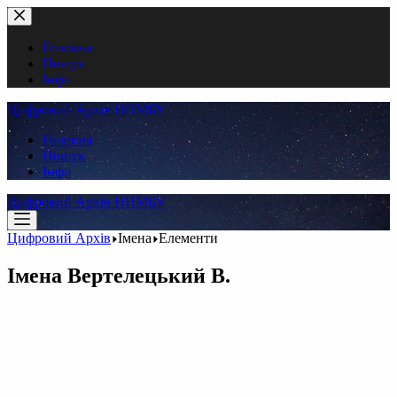
Перейти
до
вмісту
Головна
Пошук
Інфо
Цифровий Архів ННМБУ
Головна
Пошук
Інфо
Цифровий Архів ННМБУ
Цифровий Архів
Імена
Елементи
Імена
Вертелецький В.