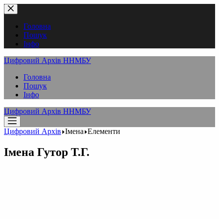
Перейти
до
вмісту
Головна
Пошук
Інфо
Цифровий Архів ННМБУ
Головна
Пошук
Інфо
Цифровий Архів ННМБУ
Цифровий Архів
Імена
Елементи
Імена
Гутор Т.Г.