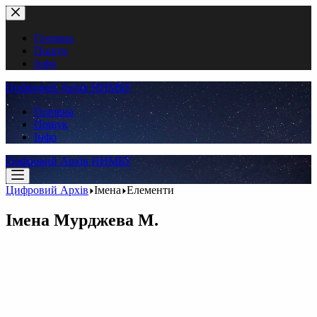
Перейти
до
вмісту
Головна
Пошук
Інфо
Цифровий Архів ННМБУ
Головна
Пошук
Інфо
Цифровий Архів ННМБУ
Цифровий Архів
Імена
Елементи
Імена
Мурджева М.