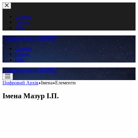
Перейти
до
вмісту
Головна
Пошук
Інфо
Цифровий Архів ННМБУ
Головна
Пошук
Інфо
Цифровий Архів ННМБУ
Цифровий Архів
Імена
Елементи
Імена
Мазур І.П.