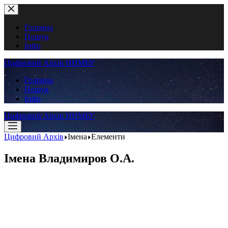
Перейти
до
вмісту
Головна
Пошук
Інфо
Цифровий Архів ННМБУ
Головна
Пошук
Інфо
Цифровий Архів ННМБУ
Цифровий Архів
Імена
Елементи
Імена
Владимиров О.А.