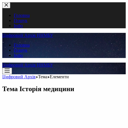
Перейти
до
вмісту
Головна
Пошук
Інфо
Цифровий Архів ННМБУ
Головна
Пошук
Інфо
Цифровий Архів ННМБУ
Цифровий Архів
Тема
Елементи
Тема
Історія медицини