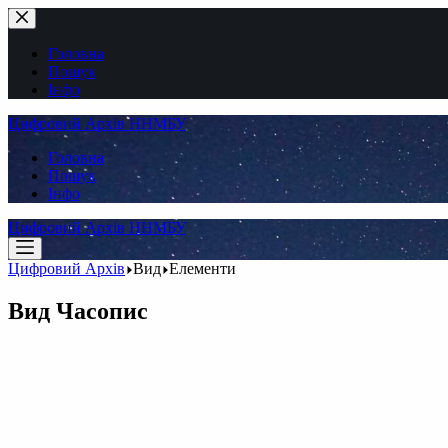
Перейти
до
вмісту
Головна
Пошук
Інфо
Цифровий Архів ННМБУ
Головна
Пошук
Інфо
Цифровий Архів ННМБУ
Цифровий Архів
Вид
Елементи
Вид
Часопис