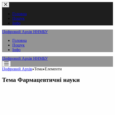
Перейти
до
вмісту
Головна
Пошук
Інфо
Цифровий Архів ННМБУ
Головна
Пошук
Інфо
Цифровий Архів ННМБУ
Цифровий Архів
Тема
Елементи
Тема
Фармацевтичні науки