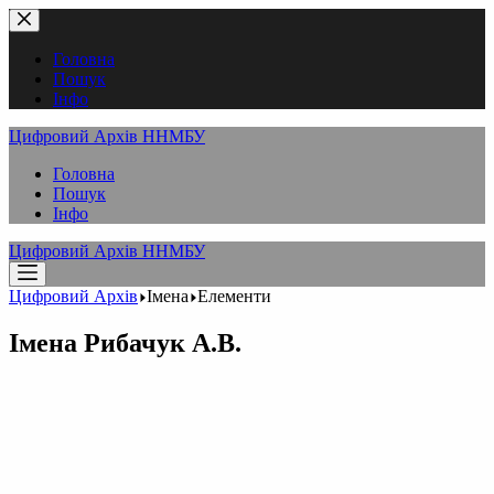
Перейти
до
вмісту
Головна
Пошук
Інфо
Цифровий Архів ННМБУ
Головна
Пошук
Інфо
Цифровий Архів ННМБУ
Цифровий Архів
Імена
Елементи
Імена
Рибачук А.В.