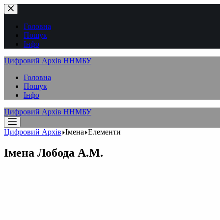
Перейти
до
вмісту
Головна
Пошук
Інфо
Цифровий Архів ННМБУ
Головна
Пошук
Інфо
Цифровий Архів ННМБУ
Цифровий Архів
Імена
Елементи
Імена
Лобода А.М.