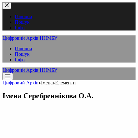
Перейти
до
вмісту
Головна
Пошук
Інфо
Цифровий Архів ННМБУ
Головна
Пошук
Інфо
Цифровий Архів ННМБУ
Цифровий Архів
Імена
Елементи
Імена
Серебреннікова О.А.