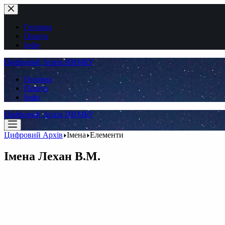
Перейти
до
вмісту
Головна
Пошук
Інфо
Цифровий Архів ННМБУ
Головна
Пошук
Інфо
Цифровий Архів ННМБУ
Цифровий Архів
Імена
Елементи
Імена
Лехан В.М.