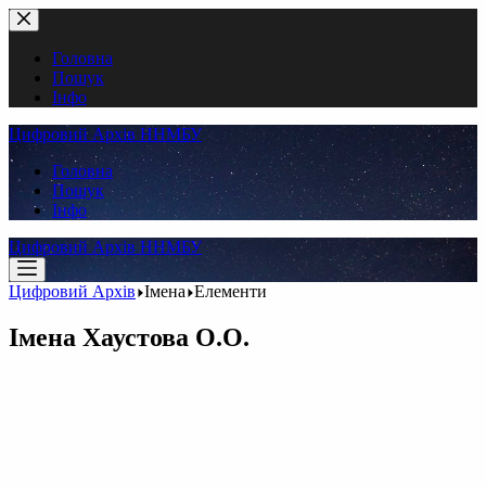
Перейти
до
вмісту
Головна
Пошук
Інфо
Цифровий Архів ННМБУ
Головна
Пошук
Інфо
Цифровий Архів ННМБУ
Цифровий Архів
Імена
Елементи
Імена
Хаустова О.О.