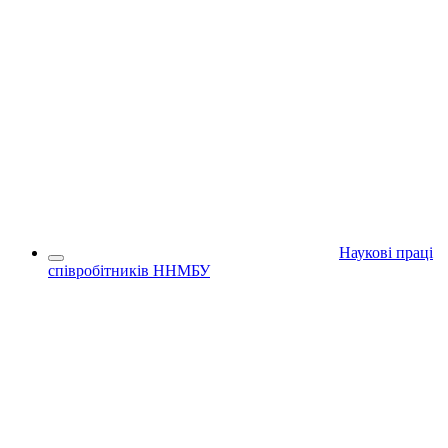
Наукові праці
співробітників ННМБУ