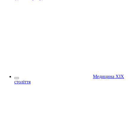
Медицина XІX
століття