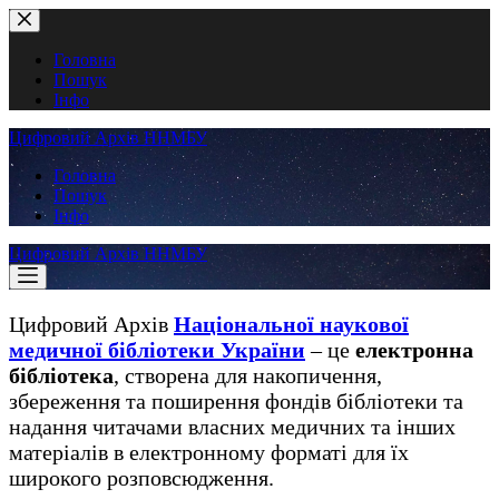
Перейти
до
вмісту
Головна
Пошук
Інфо
Цифровий Архів ННМБУ
Головна
Пошук
Інфо
Цифровий Архів ННМБУ
Цифровий Архів
Національної наукової
медичної бібліотеки України
– це
електронна
бібліотека
, створена для накопичення,
збереження та поширення фондів бібліотеки та
надання читачами власних медичних та інших
матеріалів в електронному форматі для їх
широкого розповсюдження.