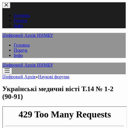
Перейти
до
вмісту
Головна
Пошук
Інфо
Цифровий Архів ННМБУ
Головна
Пошук
Інфо
Цифровий Архів ННМБУ
Цифровий Архів
Наукові форуми
Українські медичні вісті Т.14 № 1-2
(90-91)