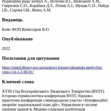
Редакційна рада: Батрух А., Величко В.І., Вієвський А.М.,
Гаврилюк С.О., Карабаєв Д.Т., Літвак А.І., Мушак С.О., Найда
І.В., Сорока І.М., Яніна А.М.
Видавець
Київ: ФОП Коміссаров В.О.
Опубліковано
2022
Посилання для цитування
https://emed.library.gov.ua/naukovi-forumy/ukrainski-medychni-
visti-t-14-1-2-90-91/
Ключові слова
XVIII з’їзд Всеукраїнського Лікарського Товариства (ВУЛТ),
Історико-термінолоґічна конференція ВУЛТ, Науково-
практична конференція з міжнародною участю «Неінфекційні
хвороби: національний план дій», Управління в системі
охорони здоров’я, Медико-соціальна реабілітація