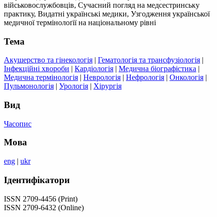
військовослужбовців, Сучасний погляд на медсестринську
практику, Видатні українські медики, Узгодження української
медичної термінолоґії на національному рівні
Тема
Акушерство та гінекологія
|
Гематологія та трансфузіологія
|
Інфекційні хвороби
|
Кардіологія
|
Медична біографістика
|
Медична термінологія
|
Неврологія
|
Нефрологія
|
Онкологія
|
Пульмонологія
|
Урологія
|
Хірургія
Вид
Часопис
Мова
eng
|
ukr
Ідентифікатори
ISSN 2709-4456 (Print)
ISSN 2709-6432 (Online)