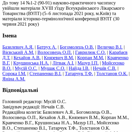
До тому 14 №1-2 (90-91) науково-практичного часопису
увійшли матеріали XVIII з'їзду Всеукраїнського Лікарського
Товариства (ВУЛТ) (5–6 листопада 2021 року, м.Київ) та
матеріали історико-термінолоґічної конференції ВУЛТ (30
червня 2021 року)
Імена
Базилевич А.Я.
|
Батрух А.
|
Богомолець О.В.
|
Величко В.І.
|
Вієвський А.М.
|
Волосовець О.П.
|
Гаврилюк С.О.
|
Карабаєв
Д.Т.
|
Кехайов А.В.
|
Князевич В.М.
|
Корпан М.М.
|
Кравченко
В.Г.
|
Крушинська Н.А.
|
Літвак А.І.
|
Мазур І.П.
|
Мойсеєнко
В.О.
|
Мусій О.С.
|
Мушак С.О.
|
Найда І.В.
|
Нечаїв С.В.
|
Сорока І.М.
|
Степаненко В.І.
|
Татарчук Т.Ф.
|
Толстанов О.К.
|
Яніна А.М.
Відповідальні
Головний редактор: Мусій О.С.
Завідувач редакції: Нечаїв С.В.
Редакційна колегія: Базилевич А.Я., Богомолець О.В.,
Волосовець О.П., Кехайов А.В., Князевич В.М., Корпан М.М.,
Кравченко В.Г., Крушинська Н.А., Мазур І.П., Мойсеєнко
В.О., Степаненко В.І., Татарчук Т.Ф., Толстанов О.К.