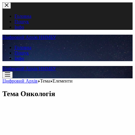
Перейти
до
вмісту
Головна
Пошук
Інфо
Цифровий Архів ННМБУ
Головна
Пошук
Інфо
Цифровий Архів ННМБУ
Цифровий Архів
Тема
Елементи
Тема
Онкологія