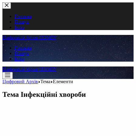
Перейти
до
вмісту
Головна
Пошук
Інфо
Цифровий Архів ННМБУ
Головна
Пошук
Інфо
Цифровий Архів ННМБУ
Цифровий Архів
Тема
Елементи
Тема
Інфекційні хвороби