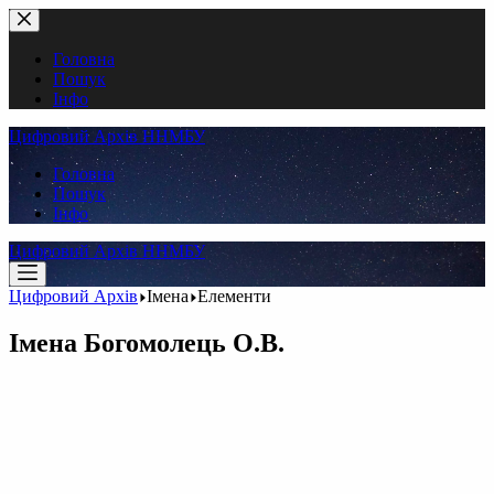
Перейти
до
вмісту
Головна
Пошук
Інфо
Цифровий Архів ННМБУ
Головна
Пошук
Інфо
Цифровий Архів ННМБУ
Цифровий Архів
Імена
Елементи
Імена
Богомолець О.В.