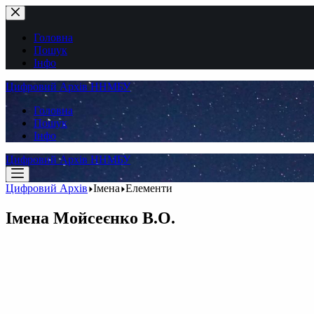
Перейти
до
вмісту
Головна
Пошук
Інфо
Цифровий Архів ННМБУ
Головна
Пошук
Інфо
Цифровий Архів ННМБУ
Цифровий Архів
Імена
Елементи
Імена
Мойсеєнко В.О.