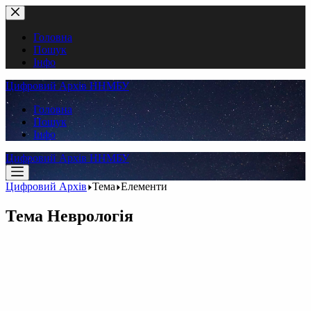
Перейти
до
вмісту
Головна
Пошук
Інфо
Цифровий Архів ННМБУ
Головна
Пошук
Інфо
Цифровий Архів ННМБУ
Цифровий Архів
Тема
Елементи
Тема
Неврологія