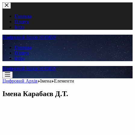
Перейти
до
вмісту
Головна
Пошук
Інфо
Цифровий Архів ННМБУ
Головна
Пошук
Інфо
Цифровий Архів ННМБУ
Цифровий Архів
Імена
Елементи
Імена
Карабаєв Д.Т.