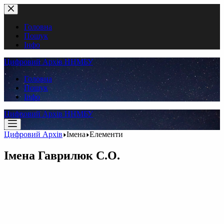
Перейти
до
вмісту
Головна
Пошук
Інфо
Цифровий Архів ННМБУ
Головна
Пошук
Інфо
Цифровий Архів ННМБУ
Цифровий Архів
Імена
Елементи
Імена
Гаврилюк С.О.