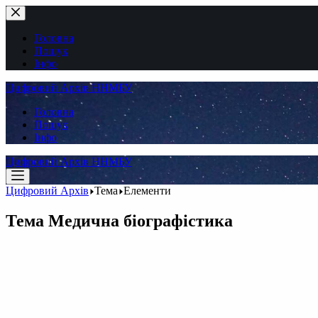
Перейти
до
вмісту
Головна
Пошук
Інфо
Цифровий Архів ННМБУ
Головна
Пошук
Інфо
Цифровий Архів ННМБУ
Цифровий Архів
Тема
Елементи
Тема
Медична біографістика