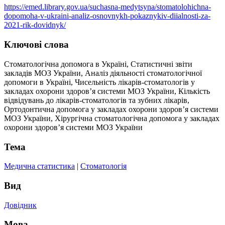
https://emed.library.gov.ua/suchasna-medytsyna/stomatolohichna-
dopomoha-v-ukraini-analiz-osnovnykh-pokaznykiv-diialnosti-za-
2021-rik-dovidnyk/
Ключові слова
Стоматологічна допомога в Україні, Статистичні звіти
закладів МОЗ України, Аналіз діяльності стоматологічної
допомоги в Україні, Чисельність лікарів-стоматологів у
закладах охорони здоров’я системи МОЗ України, Кількість
відвідувань до лікарів-стоматологів та зубних лікарів,
Ортодонтична допомога у закладах охорони здоров’я системи
МОЗ України, Хірургічна стоматологічна допомога у закладах
охорони здоров’я системи МОЗ України
Тема
Медична статистика
|
Стоматологія
Вид
Довідник
Мова