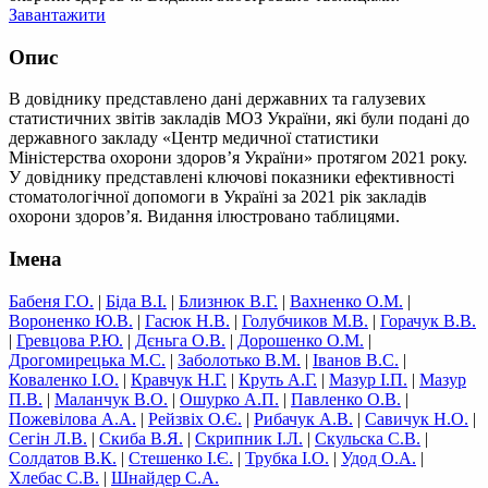
Завантажити
Опис
В довіднику представлено дані державних та галузевих
статистичних звітів закладів МОЗ України, які були подані до
державного закладу «Центр медичної статистики
Міністерства охорони здоров’я України» протягом 2021 року.
У довіднику представлені ключові показники ефективності
стоматологічної допомоги в Україні за 2021 рік закладів
охорони здоров’я. Видання ілюстровано таблицями.
Імена
Бабеня Г.О.
|
Біда В.І.
|
Близнюк В.Г.
|
Вахненко О.М.
|
Вороненко Ю.В.
|
Гасюк Н.В.
|
Голубчиков М.В.
|
Горачук В.В.
|
Гревцова Р.Ю.
|
Дєньга О.В.
|
Дорошенко О.М.
|
Дрогомирецька М.С.
|
Заболотько В.М.
|
Іванов В.С.
|
Коваленко І.О.
|
Кравчук Н.Г.
|
Круть А.Г.
|
Мазур І.П.
|
Мазур
П.В.
|
Маланчук В.О.
|
Ошурко А.П.
|
Павленко О.В.
|
Пожевілова А.А.
|
Рейзвіх О.Є.
|
Рибачук А.В.
|
Савичук Н.О.
|
Сегін Л.В.
|
Скиба В.Я.
|
Скрипник І.Л.
|
Скульска С.В.
|
Солдатов В.К.
|
Стешенко І.Є.
|
Трубка І.О.
|
Удод О.А.
|
Хлебас С.В.
|
Шнайдер С.А.