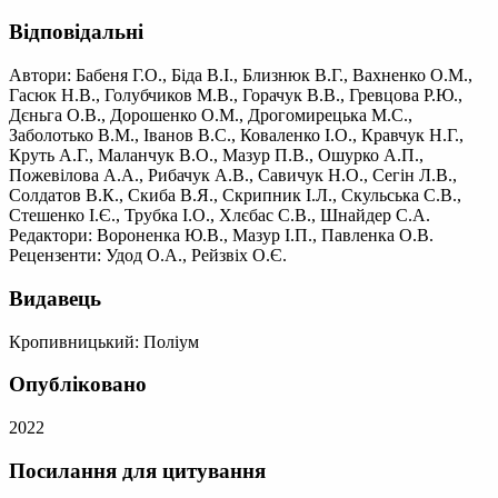
Відповідальні
Автори: Бабеня Г.О., Біда В.І., Близнюк В.Г., Вахненко О.М.,
Гасюк Н.В., Голубчиков М.В., Горачук В.В., Гревцова Р.Ю.,
Дєньга О.В., Дорошенко О.М., Дрогомирецька М.С.,
Заболотько В.М., Іванов В.С., Коваленко І.О., Кравчук Н.Г.,
Круть А.Г., Маланчук В.О., Мазур П.В., Ошурко А.П.,
Пожевілова А.А., Рибачук А.В., Савичук Н.О., Сегін Л.В.,
Солдатов В.К., Скиба В.Я., Скрипник І.Л., Скульська С.В.,
Стешенко І.Є., Трубка І.О., Хлєбас С.В., Шнайдер С.А.
Редактори: Вороненка Ю.В., Мазур І.П., Павленка О.В.
Рецензенти: Удод О.А., Рейзвіх О.Є.
Видавець
Кропивницький: Поліум
Опубліковано
2022
Посилання для цитування