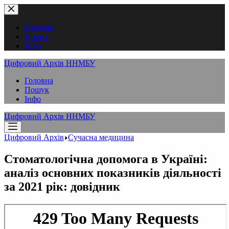
Перейти
до
вмісту
Головна
Пошук
Інфо
Цифровий Архів ННМБУ
Головна
Пошук
Інфо
Цифровий Архів ННМБУ
Цифровий Архів
Сучасна медицина
Стоматологічна допомога в Україні:
аналіз основних показників діяльності
за 2021 рік: довідник