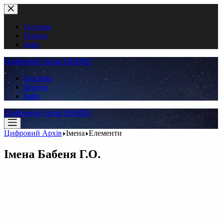
Перейти
до
вмісту
Головна
Пошук
Інфо
Цифровий Архів ННМБУ
Головна
Пошук
Інфо
Цифровий Архів ННМБУ
Цифровий Архів
Імена
Елементи
Імена
Бабеня Г.О.