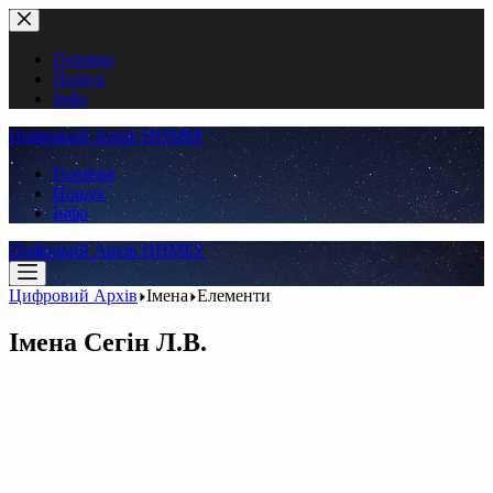
Перейти
до
вмісту
Головна
Пошук
Інфо
Цифровий Архів ННМБУ
Головна
Пошук
Інфо
Цифровий Архів ННМБУ
Цифровий Архів
Імена
Елементи
Імена
Сегін Л.В.