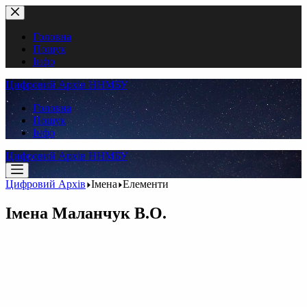
Перейти
до
вмісту
Головна
Пошук
Інфо
Цифровий Архів ННМБУ
Головна
Пошук
Інфо
Цифровий Архів ННМБУ
Цифровий Архів
Імена
Елементи
Імена
Маланчук В.О.