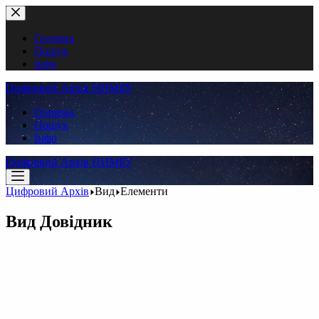
Перейти
до
вмісту
Головна
Пошук
Інфо
Цифровий Архів ННМБУ
Головна
Пошук
Інфо
Цифровий Архів ННМБУ
Цифровий Архів
Вид
Елементи
Вид
Довідник