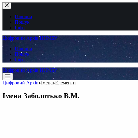
Перейти
до
вмісту
Головна
Пошук
Інфо
Цифровий Архів ННМБУ
Головна
Пошук
Інфо
Цифровий Архів ННМБУ
Цифровий Архів
Імена
Елементи
Імена
Заболотько В.М.