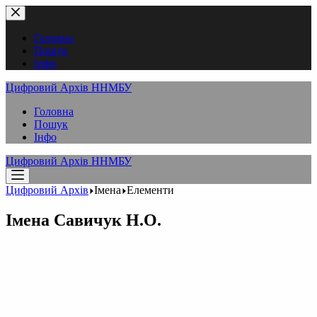
Перейти
до
вмісту
Головна
Пошук
Інфо
Цифровий Архів ННМБУ
Головна
Пошук
Інфо
Цифровий Архів ННМБУ
Цифровий Архів
Імена
Елементи
Імена
Савичук Н.О.