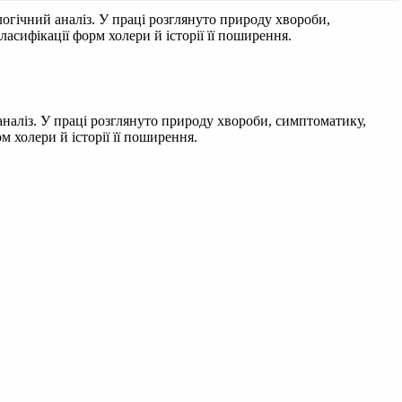
огічний аналіз. У праці розглянуто природу хвороби,
асифікації форм холери й історії її поширення.
аналіз. У праці розглянуто природу хвороби, симптоматику,
 холери й історії її поширення.