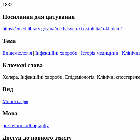
1832
Посилання для цитування
https://emed.library.gov.ua/medytsyna-xix-stolittia/o-kholere/
Тема
Епідеміологія
|
Інфекційні хвороби
|
Історія медицини
|
Клінічна
Ключові слова
Холера, Інфекційні хвороби, Епідеміологія, Клінічні спостереж
Вид
Монографія
Мова
pre-reform orthography
Доступ до повного тексту