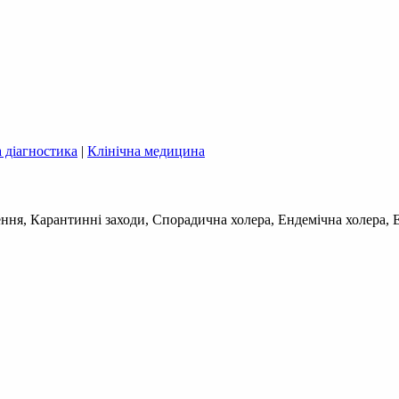
 діагностика
|
Клінічна медицина
ення, Карантинні заходи, Спорадична холера, Ендемічна холера, Е