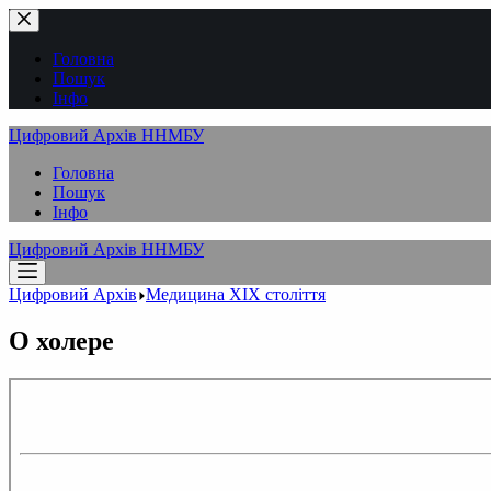
Перейти
до
вмісту
Головна
Пошук
Інфо
Цифровий Архів ННМБУ
Головна
Пошук
Інфо
Цифровий Архів ННМБУ
Цифровий Архів
Медицина XІX століття
О холере