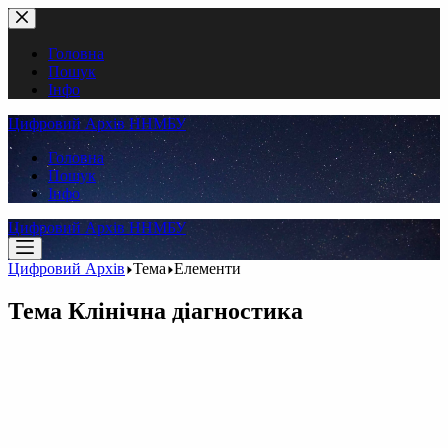
Перейти
до
вмісту
Головна
Пошук
Інфо
Цифровий Архів ННМБУ
Головна
Пошук
Інфо
Цифровий Архів ННМБУ
Цифровий Архів
Тема
Елементи
Тема
Клінічна діагностика