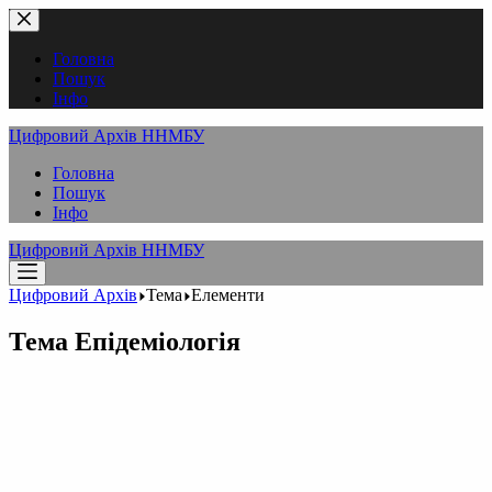
Перейти
до
вмісту
Головна
Пошук
Інфо
Цифровий Архів ННМБУ
Головна
Пошук
Інфо
Цифровий Архів ННМБУ
Цифровий Архів
Тема
Елементи
Тема
Епідеміологія