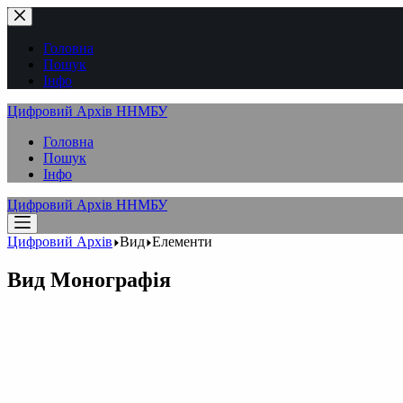
Перейти
до
вмісту
Головна
Пошук
Інфо
Цифровий Архів ННМБУ
Головна
Пошук
Інфо
Цифровий Архів ННМБУ
Цифровий Архів
Вид
Елементи
Вид
Монографія