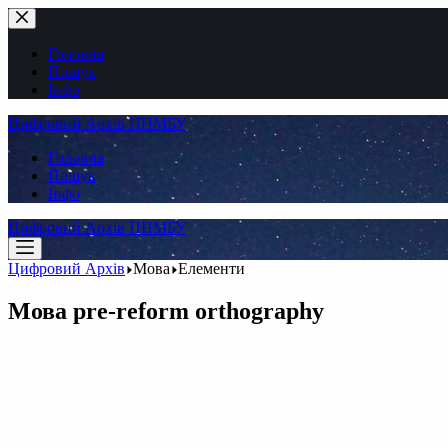
Перейти
до
вмісту
Головна
Пошук
Інфо
Цифровий Архів ННМБУ
Головна
Пошук
Інфо
Цифровий Архів ННМБУ
Цифровий Архів
Мова
Елементи
Мова
pre-reform orthography