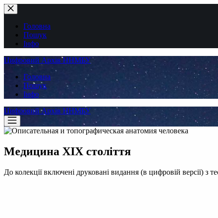
Перейти
до
вмісту
Головна
Пошук
Інфо
Цифровий Архів ННМБУ
Головна
Пошук
Інфо
Цифровий Архів ННМБУ
Медицина XІX століття
До колекції включені друковані видання (в цифровій версії) з 