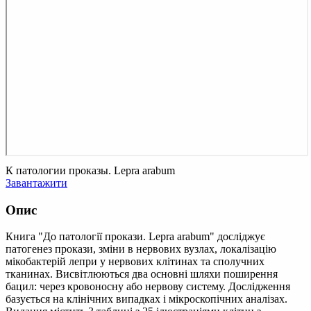
К патологии проказы. Lepra arabum
Завантажити
Опис
Книга "До патології прокази. Lepra arabum" досліджує
патогенез прокази, зміни в нервових вузлах, локалізацію
мікобактерій лепри у нервових клітинах та сполучних
тканинах. Висвітлюються два основні шляхи поширення
бацил: через кровоносну або нервову систему. Дослідження
базується на клінічних випадках і мікроскопічних аналізах.