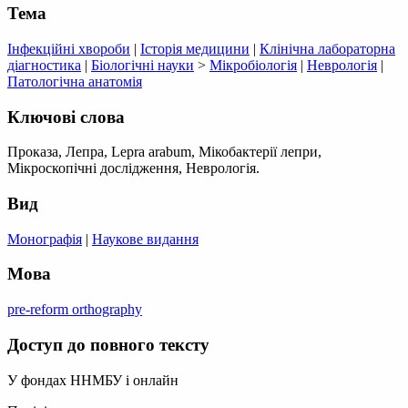
Тема
Інфекційні хвороби
|
Історія медицини
|
Клінічна лабораторна
діагностика
|
Біологічні науки
>
Мікробіологія
|
Неврологія
|
Патологічна анатомія
Ключові слова
Проказа, Лепра, Lepra arabum, Мікобактерії лепри,
Мікроскопічні дослідження, Неврологія.
Вид
Монографія
|
Наукове видання
Мова
pre-reform orthography
Доступ до повного тексту
У фондах ННМБУ і онлайн