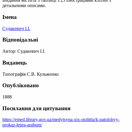
Видання містить 3 таблиці з 25 ілюстраціями клітин з
детальними описами.
Імена
Судакевич І.І.
Відповідальні
Автор: Судакевич І.І.
Видавець
Типографія С.В. Кульженко
Опубліковано
1888
Посилання для цитування
https://emed.library.gov.ua/medytsyna-xix-stolittia/k-patolohyy-
prokaz-lepra-arabum/