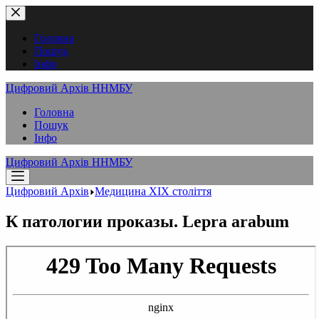
Перейти
до
вмісту
Головна
Пошук
Інфо
Цифровий Архів ННМБУ
Головна
Пошук
Інфо
Цифровий Архів ННМБУ
Цифровий Архів
Медицина XІX століття
К патологии проказы. Lepra arabum