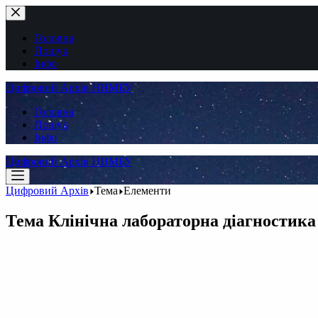
Перейти
до
вмісту
Головна
Пошук
Інфо
Цифровий Архів ННМБУ
Головна
Пошук
Інфо
Цифровий Архів ННМБУ
Цифровий Архів
Тема
Елементи
Тема
Клінічна лабораторна діагностика