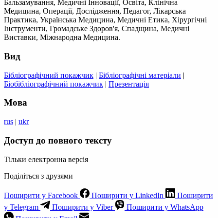
Бальзамування, Медичні Інновації, Освіта, Клінічна
Медицина, Операції, Дослідження, Педагог, Лікарська
Практика, Українська Медицина, Медичні Етика, Хірургічні
Інструменти, Громадське Здоров'я, Спадщина, Медичні
Виставки, Міжнародна Медицина.
Вид
Бібліографічний покажчик
|
Бібліографічні матеріали
|
Біобібліографічний покажчик
|
Презентація
Мова
rus
|
ukr
Доступ до повного тексту
Тільки електронна версія
Поділіться з друзями
Поширити у Facebook
Поширити у LinkedIn
Поширити
у Telegram
Поширити у Viber
Поширити у WhatsApp