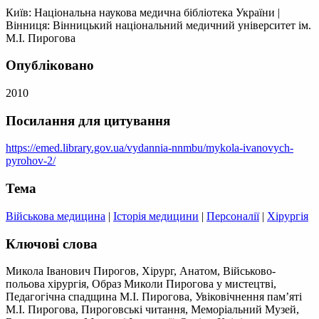
Київ: Національна наукова медична бібліотека України
|
Вінниця: Вінницький національний медичний університет ім.
М.І. Пирогова
Опубліковано
2010
Посилання для цитування
https://emed.library.gov.ua/vydannia-nnmbu/mykola-ivanovych-
pyrohov-2/
Тема
Військова медицина
|
Історія медицини
|
Персоналії
|
Хірургія
Ключові слова
Микола Іванович Пирогов, Хірург, Анатом, Військово-
польова хірургія, Образ Миколи Пирогова у мистецтві,
Педагогічна спадщина М.І. Пирогова, Увіковічнення пам’яті
М.І. Пирогова, Пироговські читання, Меморіальний Музей,