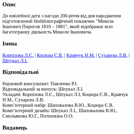
Опис
До ювілейної дати з нагоди 200-річчя від дня народження
підготовлений біобібліографічний покажчик "Микола
Іванович Пирогов 1810 – 1881", який відображає всю
багатогранну діяльність Миколи Івановича.
Імена
Корнілова Л.Є.
|
Коцюра Є.В.
|
Кравчук Н.М.
|
Сухарєва Л.В.
|
Шпукал Л.І.
Відповідальні
Науковий консультант: Павленко Р.І.
Відповідальний за випуск: Шпукал Л.І.
Укладачі: Корнілова Л.Є., Шпукал Л.І, Коцюра Є.В., Кравчук
Н.М., Сухарєва Л.В.
Комп’ютерний набір: Шаповалова В.Ю., Коцюра Є.В.
Комп’ютерний дизайн: Шпукал Л.І., Шаповалова В.Ю.,
Смольянова Ю.Г., Потюпкіна О.О.
Видавець