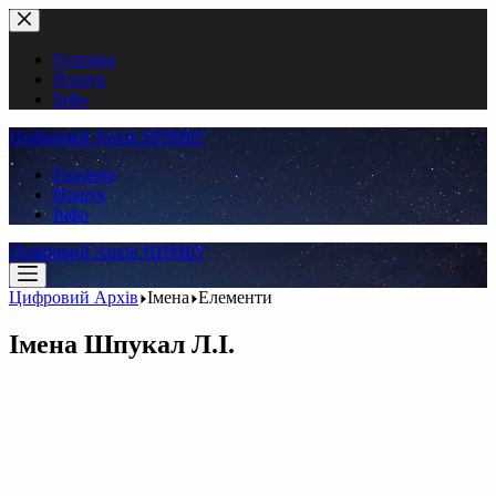
Перейти
до
вмісту
Головна
Пошук
Інфо
Цифровий Архів ННМБУ
Головна
Пошук
Інфо
Цифровий Архів ННМБУ
Цифровий Архів
Імена
Елементи
Імена
Шпукал Л.І.