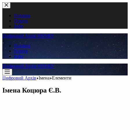
Перейти
до
вмісту
Головна
Пошук
Інфо
Цифровий Архів ННМБУ
Головна
Пошук
Інфо
Цифровий Архів ННМБУ
Цифровий Архів
Імена
Елементи
Імена
Коцюра Є.В.