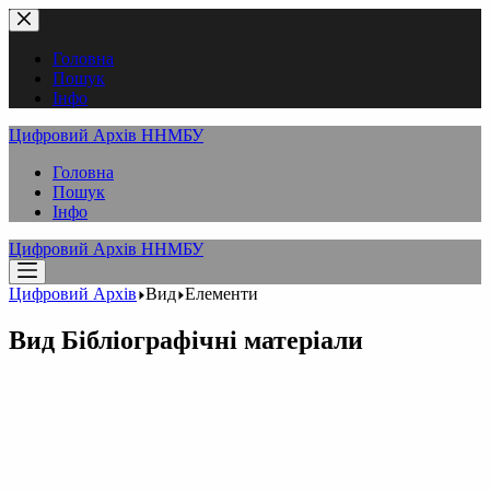
Перейти
до
вмісту
Головна
Пошук
Інфо
Цифровий Архів ННМБУ
Головна
Пошук
Інфо
Цифровий Архів ННМБУ
Цифровий Архів
Вид
Елементи
Вид
Бібліографічні матеріали