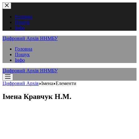
Перейти
до
вмісту
Головна
Пошук
Інфо
Цифровий Архів ННМБУ
Головна
Пошук
Інфо
Цифровий Архів ННМБУ
Цифровий Архів
Імена
Елементи
Імена
Кравчук Н.М.