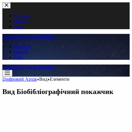
Перейти
до
вмісту
Головна
Пошук
Інфо
Цифровий Архів ННМБУ
Головна
Пошук
Інфо
Цифровий Архів ННМБУ
Цифровий Архів
Вид
Елементи
Вид
Біобібліографічний покажчик