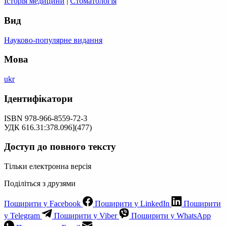
Історія медицини
|
Стоматологія
Вид
Науково-популярне видання
Мова
ukr
Ідентифікатори
ISBN 978-966-8559-72-3
УДК 616.31:378.096](477)
Доступ до повного тексту
Тільки електронна версія
Поділіться з друзями
Поширити у Facebook
Поширити у LinkedIn
Поширити
у Telegram
Поширити у Viber
Поширити у WhatsApp