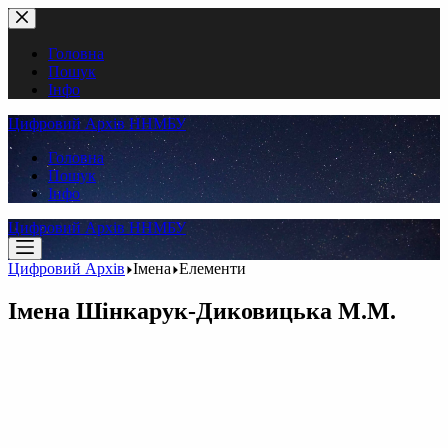
Перейти
до
вмісту
Головна
Пошук
Інфо
Цифровий Архів ННМБУ
Головна
Пошук
Інфо
Цифровий Архів ННМБУ
Цифровий Архів
Імена
Елементи
Імена
Шінкарук-Диковицька М.М.