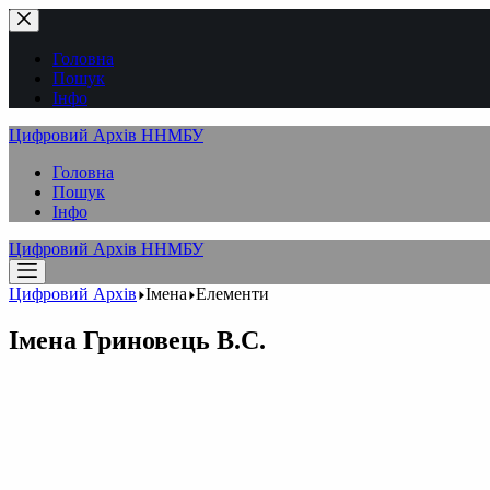
Перейти
до
вмісту
Головна
Пошук
Інфо
Цифровий Архів ННМБУ
Головна
Пошук
Інфо
Цифровий Архів ННМБУ
Цифровий Архів
Імена
Елементи
Імена
Гриновець В.С.