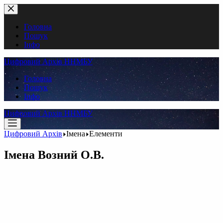
Перейти
до
вмісту
Головна
Пошук
Інфо
Цифровий Архів ННМБУ
Головна
Пошук
Інфо
Цифровий Архів ННМБУ
Цифровий Архів
Імена
Елементи
Імена
Возний О.В.