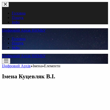
Перейти
до
вмісту
Головна
Пошук
Інфо
Цифровий Архів ННМБУ
Головна
Пошук
Інфо
Цифровий Архів ННМБУ
Цифровий Архів
Імена
Елементи
Імена
Куцевляк В.І.